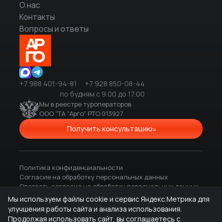
О нас
Контакты
Вопросы и ответы
+7 988 401-94-81
+7 928 850-08-44
по будням с 9.00 до 17.00
Мы в реестре туроператоров
ООО "ТА "Арго" РТО 013927
Получить консультацию
Политика конфиденциальности
Согласие на обработку персональных данных
Отозвать согласие на обработку персональных данных
Вся представленная на сайте информация, касающаяся
Мы используем файлы cookie и сервис Яндекс.Метрика для
объектов размещения, туров, экскурсий и других туристических
улучшения работы сайта и анализа использования.
продуктов, а также сведения о наличии мест, носит
Продолжая использовать сайт, вы соглашаетесь с